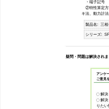
・端子記号 ：ex
②特性算定方
キ法、動力計法
製品名
三相
シリーズ
SF
疑問・問題は解決されま
アンケー
ご意見
解決
解決
りたい