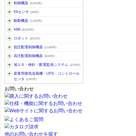
制御機器
(5195件)
FAセンサ
(39件)
駆動機器
(7240件)
HMI
(8325件)
ロボット
(651件)
低圧配電制御機器
(1169件)
高圧配電制御機器
(628件)
省エネ・検針・配電監視システム
(216件)
産業用換気送風機・UPS・コントロール
センタ
(160件)
お問い合わせ
他のお問い合わせを探す