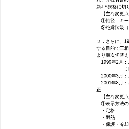
新JIS規格に
【主な変更点
①軸径、キー
②絶縁階級（
２．さらに、1
する目的で三相
より順次切替え
1999年2月：
JIS C 40
2000年3月：J
2001年8月：
正
【主な変更点
①表示方法の
・定格 ：e
・耐熱 ：e
・保護・冷却方式