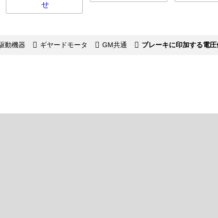
せ
駆動機器
ギヤードモータ
GM共通
ブレーキに印加する電圧