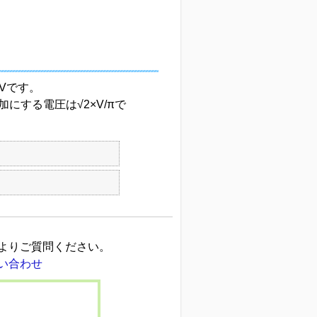
Vです。
する電圧は√2×V/πで
よりご質問ください。