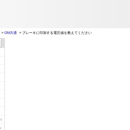
>
GM共通
>
ブレーキに印加する電圧値を教えてください
)
ル