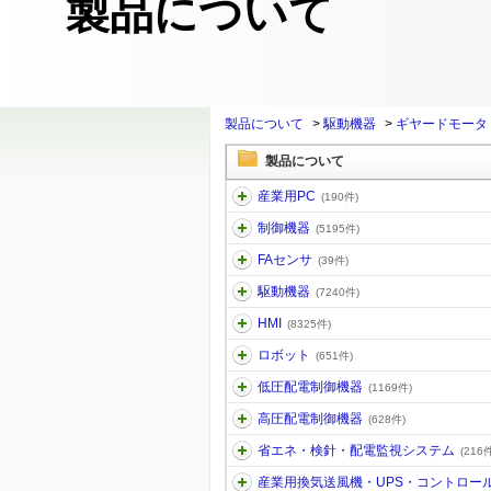
製品について
製品について
>
駆動機器
>
ギヤードモータ
製品について
産業用PC
(190件)
制御機器
(5195件)
FAセンサ
(39件)
駆動機器
(7240件)
HMI
(8325件)
ロボット
(651件)
低圧配電制御機器
(1169件)
高圧配電制御機器
(628件)
省エネ・検針・配電監視システム
(216件
産業用換気送風機・UPS・コントロー