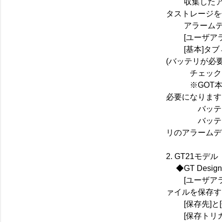
収集したアラ
タストレージを
アラームデー
[ユーザアラー
[基本]タブ→
(バッテリが必要
チェックし
※GOT本体
必要になります
バッテリは残
バッテリの残
リのアラームデ
2. GT21モデル
◆GT Designe
[ユーザアラー
ァイルを保存す
[保存先]と[
[保存トリガ]