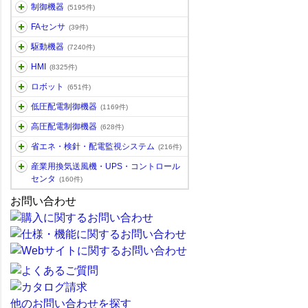
制御機器
(5195件)
FAセンサ
(39件)
駆動機器
(7240件)
HMI
(8325件)
ロボット
(651件)
低圧配電制御機器
(1169件)
高圧配電制御機器
(628件)
省エネ・検針・配電監視システム
(216件)
産業用換気送風機・UPS・コントロール
センタ
(160件)
お問い合わせ
他のお問い合わせを探す