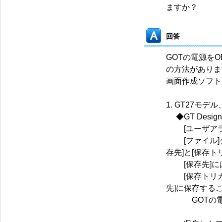
ますか？
回答
GOTの電源を
の方法がありま
画面作成ソフト
1. GT27モデ
◆GT Designe
[ユーザアラー
[ファイル]タ
存先]と[保存ト
[保存先]に
[保存トリガ]
先]に保存する
GOTの電源