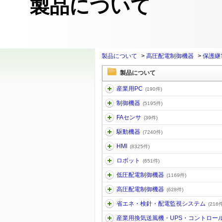
製品について
製品について
>
高圧配電制御機器
>
保護継
製品について
産業用PC
(190件)
制御機器
(5195件)
FAセンサ
(39件)
駆動機器
(7240件)
HMI
(8325件)
ロボット
(651件)
低圧配電制御機器
(1169件)
高圧配電制御機器
(628件)
省エネ・検針・配電監視システム
(216件
産業用換気送風機・UPS・コントロー