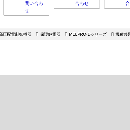
問い合わ
合わせ
合
せ
高圧配電制御機器
保護継電器
MELPRO-Dシリーズ
機種共