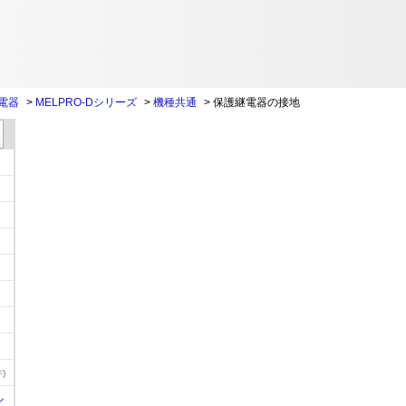
電器
>
MELPRO-Dシリーズ
>
機種共通
>
保護継電器の接地
)
ル