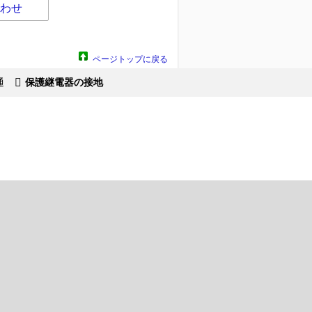
わせ
ページトップに戻る
通
保護継電器の接地