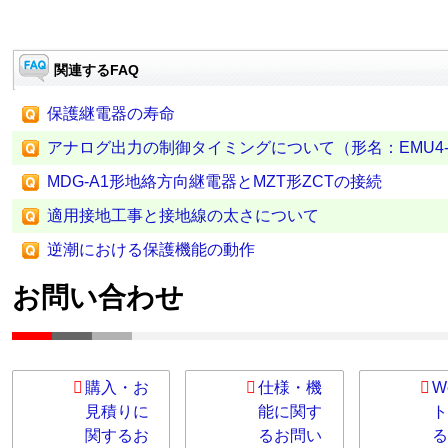
関連するFAQ
保護継電器の寿命
アナログ出力の制御タイミングについて（形名：EMU4-C
MDG-A1形地絡方向継電器とMZT形ZCTの接続
適用接地工事と接地線の太さについて
逆潮における保護機能の動作
お問い合わせ
購入・お
仕様・機
W
見積りに
能に関す
ト
関するお
るお問い
る