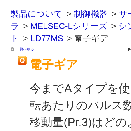
製品について
>
制御機器
>
サ
ラ
>
MELSEC-Lシリーズ
>
シ
ト
>
LD77MS
>
電子ギア
一覧へ戻る
F
電子ギア
今までAタイプを
転あたりのパルス数(
移動量(Pr.3)は