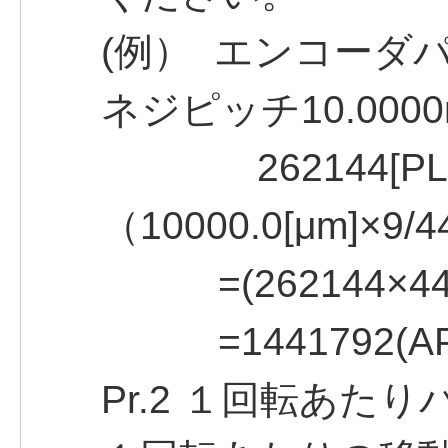
(例） エンコーダパ
ネジピッチ10.000
262144[PL
（10000.0[μm]×9/4
=(262144×44)／
=1441792(AP)／
Pr.2 １回転あたりパ