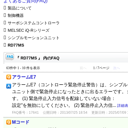
よくあるご質問(FAQ)
製品について
制御機器
サーボシステムコントローラ
MELSEC iQ-Rシリーズ
シンプルモーションユニット
RD77MS
『 RD77MS 』 内のFAQ
63件中 1 - 10 件を表示
前へ
1 / 7ページ
次へ
アラームE7
アラームE7（コントローラ緊急停止警告）は、シンプ
ユニット側で緊急停止になったときに出るエラーです。
す。 (1) 緊急停止入力信号を配線していない場合： “
設定”を無効にしてください。 (2) 緊急停止入力信...
詳細
FAQ番号：17641
公開日時：2013/07/25 18:54
更新日時：2025/07/09 1
Mコード