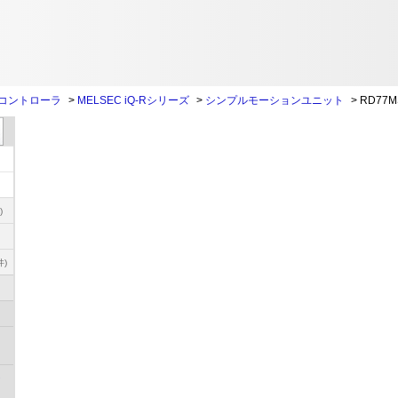
コントローラ
>
MELSEC iQ-Rシリーズ
>
シンプルモーションユニット
>
RD77M
)
件)
ト