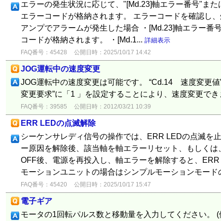
エラーの発生状況に応じて、"[Md.23]軸エラー番号"または、
エラーコードが格納されます。 エラーコードを確認し、
アンプでアラームが発生した場合 ・[Md.23]軸エラー
コードが格納されます。 ・[Md.1...
詳細表示
FAQ番号：45428
公開日時：2025/10/17 14:42
JOG運転中の速度変更
JOG運転中の速度変更は可能です。 “Cd.14 速度変更値
変更要求”に「1 」を設定することにより、速度変更で
FAQ番号：39585
公開日時：2012/03/21 10:39
ERR LEDの点滅解除
シーケンサレディ信号の操作では、ERR LEDの点滅を
ー原因を解除後、該当軸を軸エラーリセット、もしくは
OFF後、電源を再投入し、軸エラーを解除すると、ERR 
モーションユニットの場合はシンプルモーションモード
FAQ番号：45420
公開日時：2025/10/17 15:47
電子ギア
モータの1回転パルス数と移動量を入力してください。 (