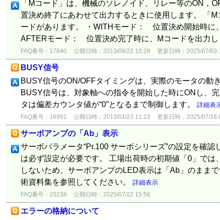
「Mコード」は、機械のソレノイド、リレー等のON，O
置決め終了にあわせて出力するときに使用します。 「M
ードがあります。 ・WITHモード： 位置決め開始時に
AFTERモード： 位置決め完了時に、Mコードを出力
FAQ番号：17640
公開日時：2013/08/22 10:28
更新日時：2025/07/03 1
BUSY信号
BUSY信号のON/OFFタイミングは、実際のモータの
BUSY信号は、対象軸への指令を開始した時にONし、完
タは偏差カウンタ値が“0”となるまで制御します。
詳細表
FAQ番号：16991
公開日時：2013/01/23 11:23
更新日時：2025/07/16 0
サーボアンプの「Ab」表示
サーボパラメータ“Pr.100 サーボシリーズ”の設定を確
は必ず設定が必要です。 工場出荷時の初期値「0」では
しないため、サーボアンプのLED表示は「Ab」のままで
術資料集を参照してください。
詳細表示
FAQ番号：20238
公開日時：2025/07/22 15:56
エラーの格納について