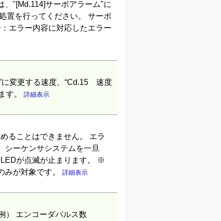
"[Md.114]サーボアラーム"に
処置を行ってください。 サーボ
番号：エラー内容に対応したエラー
”に変更する速度、“Cd.15 速度
きます。
詳細表示
止めることはできません。 エラ
、シーケンサシステムを一旦
LEDが点滅が止まります。 ※
のみが対象です。
詳細表示
例） エンコーダパルス数