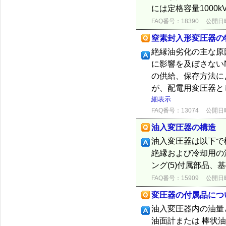
には定格容量1000k
FAQ番号：18390
公開日時：
窒素封入形変圧器の
絶縁油劣化の主な原
に影響を及ぼさない
の供給、保存方法に
が、配電用変圧器と
細表示
FAQ番号：13074
公開日時：
油入変圧器の構造
油入変圧器は以下で構
絶縁および冷却用の油
ング(5)付属部品
FAQ番号：15909
公開日時：
変圧器の付属品につい
油入変圧器内の油量
油面計または 棒状