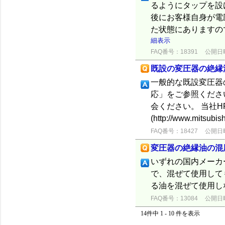
るようにタップを設
後にお客様自身が電
た状態にありますの
細表示
FAQ番号：18391
公開日時：
既設の変圧器の絶縁
一般的な既設変圧器
応」をご参照くださ
会ください。 当社H
(http://www.mitsubishi
FAQ番号：18427
公開日時：
変圧器の絶縁油の混
いずれの国内メーカー
で、混ぜて使用して
る油を混ぜて使用し
FAQ番号：13084
公開日時：
14件中 1 - 10 件を表示