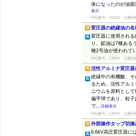
体になったのが油面
表示
FAQ番号：16029
公開日時：
変圧器の絶縁油の名
変圧器に使用される絶
り、鉱油は7種ある
種2号油が使われて
FAQ番号：13083
公開日時：
活性アルミナ変圧器
絶縁中の有機酸、そ
るため、活性アルミ
ニウムを原料として
偏平球であり、粒子
で...
詳細表示
FAQ番号：13075
公開日時：
外部操作タップ切換
6.6kV高圧変圧