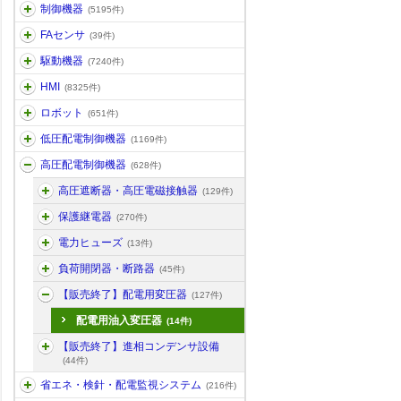
制御機器
(5195件)
FAセンサ
(39件)
駆動機器
(7240件)
HMI
(8325件)
ロボット
(651件)
低圧配電制御機器
(1169件)
高圧配電制御機器
(628件)
高圧遮断器・高圧電磁接触器
(129件)
保護継電器
(270件)
電力ヒューズ
(13件)
負荷開閉器・断路器
(45件)
【販売終了】配電用変圧器
(127件)
配電用油入変圧器
(14件)
【販売終了】進相コンデンサ設備
(44件)
省エネ・検針・配電監視システム
(216件)