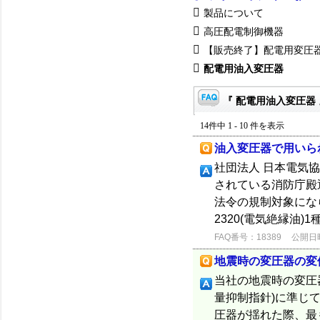
製品について
高圧配電制御機器
【販売終了】配電用変圧
配電用油入変圧器
『 配電用油入変圧器 
14件中 1 - 10 件を表示
油入変圧器で用いら
社団法人 日本電気協会
されている消防庁殿
法令の規制対象にな
2320(電気絶縁油)
FAQ番号：18389
公開日時：
地震時の変圧器の変
当社の地震時の変圧器
量抑制指針)に準じて
圧器が揺れた際、最