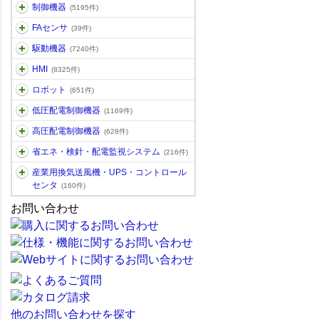
制御機器
(5195件)
FAセンサ
(39件)
駆動機器
(7240件)
HMI
(8325件)
ロボット
(651件)
低圧配電制御機器
(1169件)
高圧配電制御機器
(628件)
省エネ・検針・配電監視システム
(216件)
産業用換気送風機・UPS・コントロール
センタ
(160件)
お問い合わせ
他のお問い合わせを探す