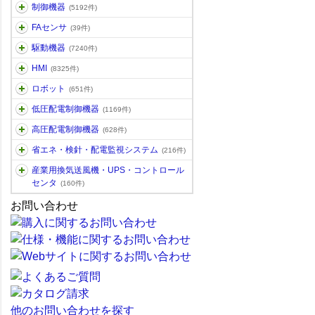
制御機器
(5192件)
FAセンサ
(39件)
駆動機器
(7240件)
HMI
(8325件)
ロボット
(651件)
低圧配電制御機器
(1169件)
高圧配電制御機器
(628件)
省エネ・検針・配電監視システム
(216件)
産業用換気送風機・UPS・コントロール
センタ
(160件)
お問い合わせ
他のお問い合わせを探す