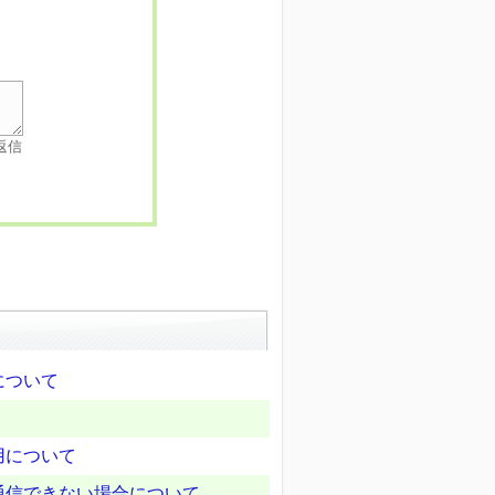
返信
について
用について
器と通信できない場合について