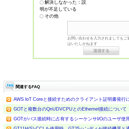
解決しなかった：説
明が不足している
その他
お問い合わせを入力されましてもご
はいたしかねます
関連するFAQ
AWS IoT Coreと接続すためのクライアント証明書発行
GOTと複数台のQnUDVCPUとのEthernet接続について
GOTがバス接続時に占有するシーケンサI/Oのユーザ使
GT11H(S)-CCLを使用時、GT25ハンディが接続機