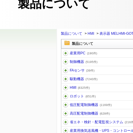
製品について
製品について
>
HMI
>
表示器 MELHMI-GO
製品について
産業用PC
(190件)
制御機器
(5195件)
FAセンサ
(39件)
駆動機器
(7240件)
HMI
(8325件)
ロボット
(651件)
低圧配電制御機器
(1169件)
高圧配電制御機器
(628件)
省エネ・検針・配電監視システム
(216件
産業用換気送風機・UPS・コントロー