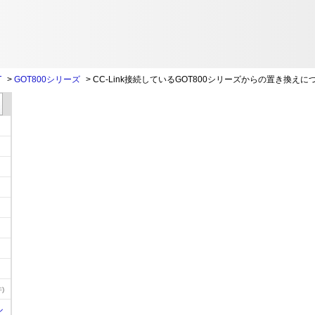
T
>
GOT800シリーズ
>
CC-Link接続しているGOT800シリーズからの置き換えに
)
ル