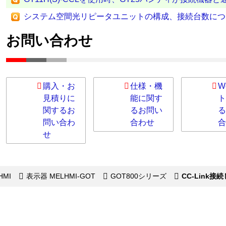
システム空間光リピータユニットの構成、接続台数につ
お問い合わせ
購入・お
仕様・機
W
見積りに
能に関す
ト
関するお
るお問い
る
問い合わ
合わせ
合
せ
HMI
表示器 MELHMI-GOT
GOT800シリーズ
CC-Link