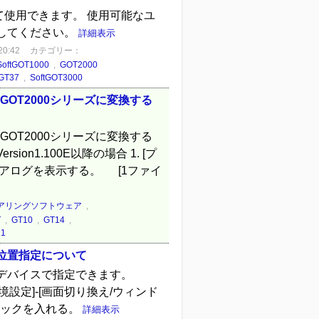
て使用できます。 使用可能なユ
してください。
詳細表示
0:42
カテゴリー：
SoftGOT1000
,
GOT2000
GT37
,
SoftGOT3000
GOT2000シリーズに変換する
GOT2000シリーズに変換する
rsion1.100E以降の場合 1. [プ
イアログを表示する。 [1ファイ
アリングソフトウェア
,
T
,
GT10
,
GT14
,
1
位置指定について
をデバイスで指定できます。
GOT環境設定]-[画面切り換え/ウィンド
チェックを入れる。
詳細表示