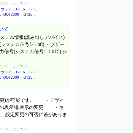
5:23
カテゴリー：
トウェア
,
GT16
,
GT11
,
oftGOT2000
,
GT25
,
いて
ステム情報(読み出しデバイス)
テム信号1-1.b8) ・ブザー
信号(システム信号1-1.b15) シ
1:32
カテゴリー：
トウェア
,
GT16
,
GT11
,
oftGOT2000
,
GT25
,
変更)が可能です。 ・デザイ
の表示/非表示の変更 ・キ
て、設定変更の可否に差がありま
1:18
カテゴリー：