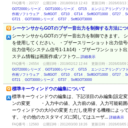
FAQ番号：20727
公開日時：2018/09/18 12:43
更新日時：2026/03/13 1
GOT2000シリーズ
,
GOT1000シリーズ
,
GT15
,
エンジニアリングソフ
作画ソフトウェア
,
SoftGOT
,
GT10
,
GT14
,
SoftGOT1000
,
GT27
,
S
GT21
,
GOT3000シリーズ
,
GT37
,
SoftGOT3000
シーケンサからGOTのブザー音出力を制御する方法につ
シーケンサからGOTのブザー音出力を制御できます。 シ
を使用してください。 ・ブザースリーショット出力信号(シス
出力信号(システム信号1-1.b14) ・ブザーワンショット出力
ステム情報は画面作成ソフトウ...
詳細表示
FAQ番号：24554
公開日時：2019/02/12 12:44
更新日時：2026/03/09 2
GOT2000シリーズ
,
GOT1000シリーズ
,
GT15
,
エンジニアリングソフ
作画ソフトウェア
,
SoftGOT
,
GT10
,
GT14
,
SoftGOT1000
,
GT27
,
S
GT21
,
GOT3000シリーズ
,
GT37
,
SoftGOT3000
標準キーウィンドウの編集について
標準キーウィンドウの編集は、下記項目のみ編集(設定
ンの変更 ・入力中の値、入力前の値、入力可能範囲
ーウィンドウの大/小の変更 ただし使用する機種によっ
す。 その他のカスタマイズに関してはユーザ...
詳細表示
FAQ番号：12560
公開日時：2012/03/30 18:26
更新日時：2026/03/05 2