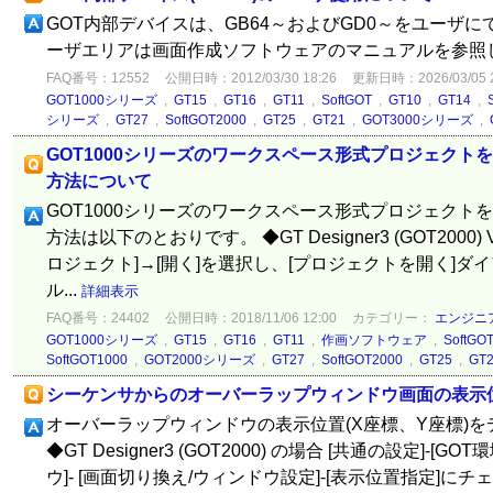
GOT内部デバイスは、GB64～およびGD0～をユーザに
ーザエリアは画面作成ソフトウェアのマニュアルを参照
FAQ番号：12552
公開日時：2012/03/30 18:26
更新日時：2026/03/05 2
GOT1000シリーズ
,
GT15
,
GT16
,
GT11
,
SoftGOT
,
GT10
,
GT14
,
シリーズ
,
GT27
,
SoftGOT2000
,
GT25
,
GT21
,
GOT3000シリーズ
,
GOT1000シリーズのワークスペース形式プロジェクトを
方法について
GOT1000シリーズのワークスペース形式プロジェクトを
方法は以下のとおりです。 ◆GT Designer3 (GOT2000) Ve
ロジェクト]→[開く]を選択し、[プロジェクトを開く]ダ
ル...
詳細表示
FAQ番号：24402
公開日時：2018/11/06 12:00
カテゴリー：
エンジニ
GOT1000シリーズ
,
GT15
,
GT16
,
GT11
,
作画ソフトウェア
,
SoftGO
SoftGOT1000
,
GOT2000シリーズ
,
GT27
,
SoftGOT2000
,
GT25
,
GT2
シーケンサからのオーバーラップウィンドウ画面の表示
オーバーラップウィンドウの表示位置(X座標、Y座標)
◆GT Designer3 (GOT2000) の場合 [共通の設定]-[
ウ]- [画面切り換え/ウィンドウ設定]-[表示位置指定]に