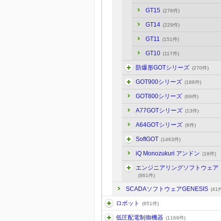
GT15
(276件)
GT14
(229件)
GT11
(151件)
GT10
(117件)
防爆形GOTシリーズ
(270件)
GOT900シリーズ
(188件)
GOT800シリーズ
(69件)
A77GOTシリーズ
(13件)
A64GOTシリーズ
(9件)
SoftGOT
(1463件)
iQ Monozukuri アンドン
(18件)
エンジニアリングソフトウェア
(861件)
SCADAソフトウェアGENESIS
(41
ロボット
(651件)
低圧配電制御機器
(1169件)