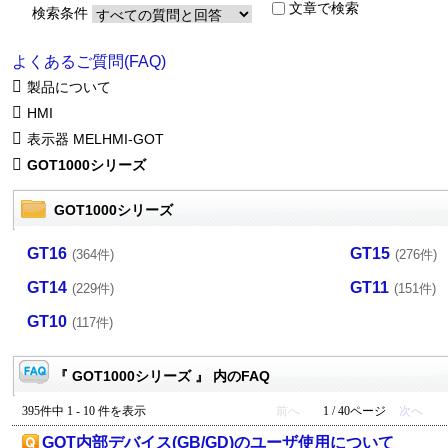
文章で検索
検索条件
よくあるご質問(FAQ)
製品について
HMI
表示器 MELHMI-GOT
GOT1000シリーズ
GOT1000シリーズ
GT16
GT15
(364件)
(276件)
GT14
GT11
(229件)
(151件)
GT10
(117件)
『 GOT1000シリーズ 』 内のFAQ
395件中 1 - 10 件を表示
前へ
1 / 40ページ
次へ
GOT内部デバイス(GB/GD)のユーザ使用について