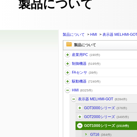
製品について
製品について
>
HMI
>
表示器 MELHMI-GO
製品について
産業用PC
(190件)
制御機器
(5195件)
FAセンサ
(39件)
駆動機器
(7240件)
HMI
(8325件)
表示器 MELHMI-GOT
(8284件)
GOT3000シリーズ
(376件)
GOT2000シリーズ
(3495件)
GOT1000シリーズ
(1519件)
GT16
(364件)