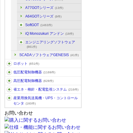
A77GOTシリーズ
(13件)
A64GOTシリーズ
(9件)
SoftGOT
(1463件)
iQ Monozukuri アンドン
(18件)
エンジニアリングソフトウェア
(861件)
SCADAソフトウェアGENESIS
(41件)
ロボット
(651件)
低圧配電制御機器
(1169件)
高圧配電制御機器
(628件)
省エネ・検針・配電監視システム
(216件)
産業用換気送風機・UPS・コントロール
センタ
(160件)
お問い合わせ