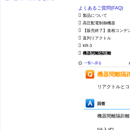
よくあるご質問(FAQ)
製品について
高圧配電制御機器
【販売終了】進相コンデ
直列リアクトル
KR-3
機器間離隔距離
一覧へ戻る
機器間離隔
リアクトルとコ
回答
機器間離隔距離
[油入式]