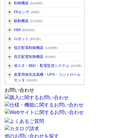
制御機器
(5195件)
FAセンサ
(39件)
駆動機器
(7240件)
HMI
(8325件)
ロボット
(651件)
低圧配電制御機器
(1169件)
高圧配電制御機器
(628件)
省エネ・検針・配電監視システム
(216件)
産業用換気送風機・UPS・コントロール
センタ
(160件)
お問い合わせ
他のお問い合わせを探す