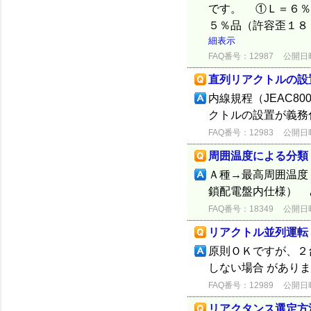
です。 ①Ｌ＝６％
５％品（許容歪１８
細表示
FAQ番号：12987
公開日時：
直列リアクトルの設
内線規程（JEAC80
クトルの設置が義務
FAQ番号：12983
公開日時：
周囲温度による分類
Ａ種→最高周囲温度
鎖配電盤内仕様） 
FAQ番号：18349
公開日時：
リアクトル並列運転
原則ＯＫですが、２
しない場合 があり
FAQ番号：12989
公開日時：
リアクタンス選定方