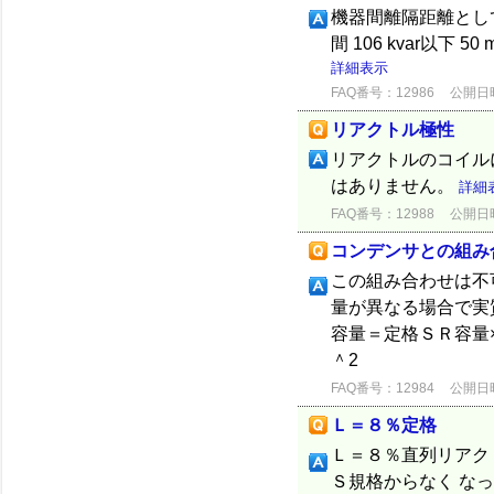
機器間離隔距離とし
間 106 kvar以下 50 
詳細表示
FAQ番号：12986
公開日時：
リアクトル極性
リアクトルのコイル
はありません。
詳細
FAQ番号：12988
公開日時：
コンデンサとの組み
この組み合わせは不
量が異なる場合で実
容量＝定格ＳＲ容量
＾2 ＝6.38×（5
FAQ番号：12984
公開日時：
Ｌ＝８％定格
Ｌ＝８％直列リアク
Ｓ規格からなく な