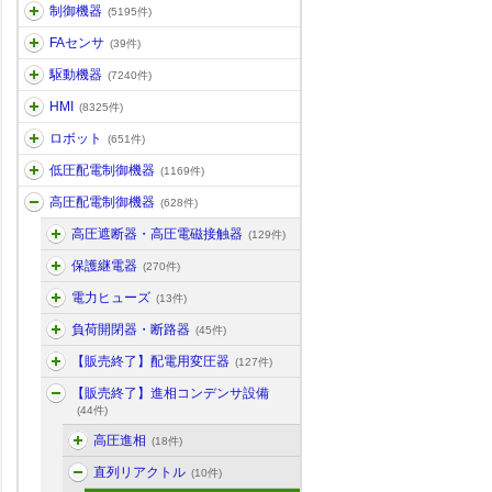
制御機器
(5195件)
FAセンサ
(39件)
駆動機器
(7240件)
HMI
(8325件)
ロボット
(651件)
低圧配電制御機器
(1169件)
高圧配電制御機器
(628件)
高圧遮断器・高圧電磁接触器
(129件)
保護継電器
(270件)
電力ヒューズ
(13件)
負荷開閉器・断路器
(45件)
【販売終了】配電用変圧器
(127件)
【販売終了】進相コンデンサ設備
(44件)
高圧進相
(18件)
直列リアクトル
(10件)