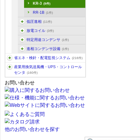
KR-3
(9件)
RR-1B
(1件)
低圧進相
(11件)
放電コイル
(3件)
特定用途コンデンサ
(1件)
進相コンデンサ設備
(1件)
省エネ・検針・配電監視システム
(216件)
産業用換気送風機・UPS・コントロール
センタ
(160件)
お問い合わせ
他のお問い合わせを探す