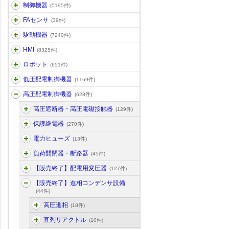
制御機器
(5195件)
FAセンサ
(39件)
駆動機器
(7240件)
HMI
(8325件)
ロボット
(651件)
低圧配電制御機器
(1169件)
高圧配電制御機器
(628件)
高圧遮断器・高圧電磁接触器
(129件)
保護継電器
(270件)
電力ヒューズ
(13件)
負荷開閉器・断路器
(45件)
【販売終了】配電用変圧器
(127件)
【販売終了】進相コンデンサ設備
(44件)
高圧進相
(18件)
直列リアクトル
(10件)