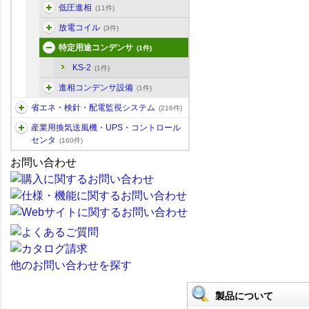
低圧進相
(11件)
放電コイル
(3件)
特定用途コンデンサ
(1件)
KS-2
(1件)
進相コンデンサ設備
(1件)
省エネ・検針・配電監視システム
(216件)
産業用換気送風機・UPS・コントロール
センタ
(160件)
お問い合わせ
他のお問い合わせを探す
製品について