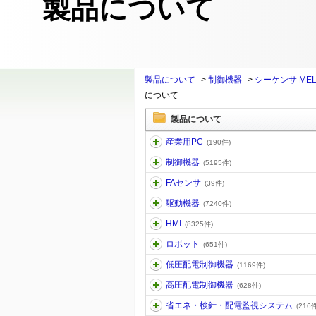
製品について
製品について
>
制御機器
>
シーケンサ MEL
について
製品について
産業用PC
(190件)
制御機器
(5195件)
FAセンサ
(39件)
駆動機器
(7240件)
HMI
(8325件)
ロボット
(651件)
低圧配電制御機器
(1169件)
高圧配電制御機器
(628件)
省エネ・検針・配電監視システム
(216件