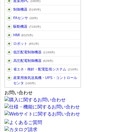
産業用PC
(190件)
制御機器
(5195件)
FAセンサ
(39件)
駆動機器
(7240件)
HMI
(8325件)
ロボット
(651件)
低圧配電制御機器
(1169件)
高圧配電制御機器
(628件)
省エネ・検針・配電監視システム
(216件)
産業用換気送風機・UPS・コントロール
センタ
(160件)
お問い合わせ