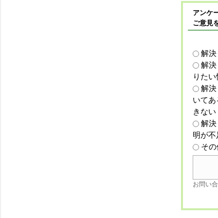
アンケー
ご意見
解決
解決
りたい
解決
いてあ
きない
解決
明が不
その
お問い合