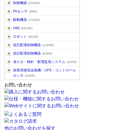
制御機器
(5195件)
FAセンサ
(39件)
駆動機器
(7240件)
HMI
(8325件)
ロボット
(651件)
低圧配電制御機器
(1169件)
高圧配電制御機器
(628件)
省エネ・検針・配電監視システム
(216件)
産業用換気送風機・UPS・コントロール
センタ
(160件)
お問い合わせ
他のお問い合わせを探す