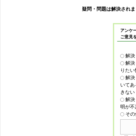
疑問・問題は解決されま
アンケー
ご意見
解決
解決
りたい
解決
いてあ
きない
解決
明が不
その