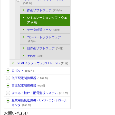
(861件)
作画ソフトウェア
(339件)
シミュレーションソフトウェ
ア
(6件)
データ転送ツール
(28件)
コンバートソフトウェア
(22件)
旧作画ソフトウェア
(54件)
その他
(4件)
SCADAソフトウェアGENESIS
(41件)
ロボット
(651件)
低圧配電制御機器
(1169件)
高圧配電制御機器
(628件)
省エネ・検針・配電監視システム
(216件)
産業用換気送風機・UPS・コントロール
センタ
(160件)
お問い合わせ