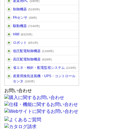
産業用PC
(190件)
制御機器
(5195件)
FAセンサ
(39件)
駆動機器
(7240件)
HMI
(8325件)
ロボット
(651件)
低圧配電制御機器
(1169件)
高圧配電制御機器
(628件)
省エネ・検針・配電監視システム
(216件)
産業用換気送風機・UPS・コントロール
センタ
(160件)
お問い合わせ