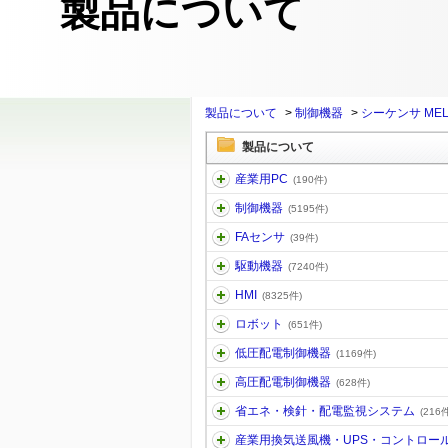
製品について
製品について
>
制御機器
>
シーケンサ MEL
製品について
産業用PC
(190件)
制御機器
(5195件)
FAセンサ
(39件)
駆動機器
(7240件)
HMI
(8325件)
ロボット
(651件)
低圧配電制御機器
(1169件)
高圧配電制御機器
(628件)
省エネ・検針・配電監視システム
(216件
産業用換気送風機・UPS・コントロー