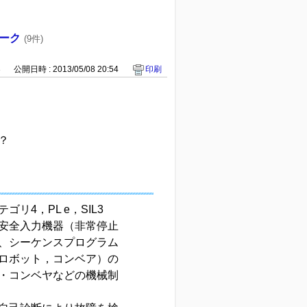
ーク
(9件)
3
公開日時 : 2013/05/08 20:54
印刷
？
？
4，PL e，SIL3
安全入力機器（非常停止
、シーケンスプログラム
（ロボット，コンベア）の
・コンベヤなどの機械制