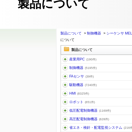
製品について
製品について
>
制御機器
>
シーケンサ MEL
について
製品について
産業用PC
(190件)
制御機器
(5195件)
FAセンサ
(39件)
駆動機器
(7240件)
HMI
(8325件)
ロボット
(651件)
低圧配電制御機器
(1169件)
高圧配電制御機器
(628件)
省エネ・検針・配電監視システム
(216件