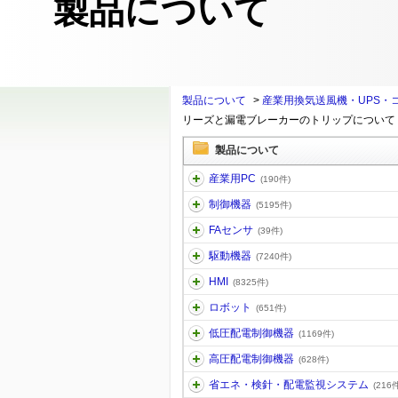
製品について
製品について
>
産業用換気送風機・UPS・
リーズと漏電ブレーカーのトリップについて
製品について
産業用PC
(190件)
制御機器
(5195件)
FAセンサ
(39件)
駆動機器
(7240件)
HMI
(8325件)
ロボット
(651件)
低圧配電制御機器
(1169件)
高圧配電制御機器
(628件)
省エネ・検針・配電監視システム
(216件