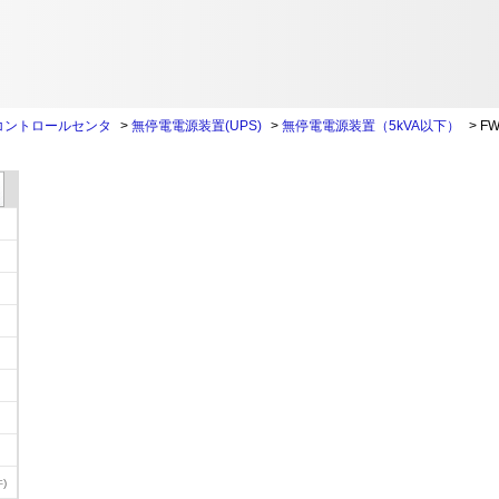
コントロールセンタ
>
無停電電源装置(UPS)
>
無停電電源装置（5kVA以下）
>
FW
)