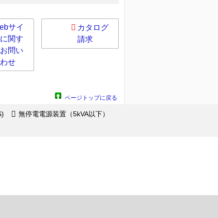
ebサイ
カタログ
に関す
請求
お問い
わせ
ページトップに戻る
)
無停電電源装置（5kVA以下）