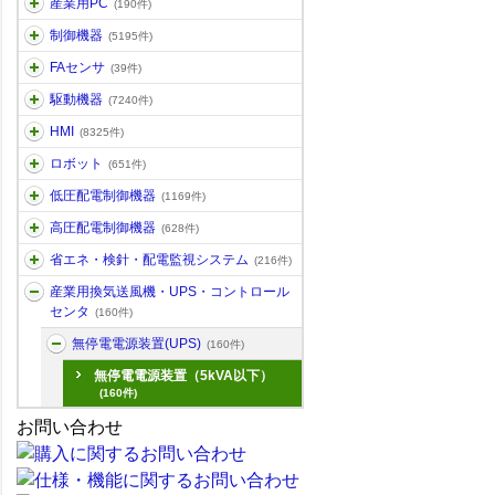
産業用PC
(190件)
制御機器
(5195件)
FAセンサ
(39件)
駆動機器
(7240件)
HMI
(8325件)
ロボット
(651件)
低圧配電制御機器
(1169件)
高圧配電制御機器
(628件)
省エネ・検針・配電監視システム
(216件)
産業用換気送風機・UPS・コントロール
センタ
(160件)
無停電電源装置(UPS)
(160件)
無停電電源装置（5kVA以下）
(160件)
お問い合わせ