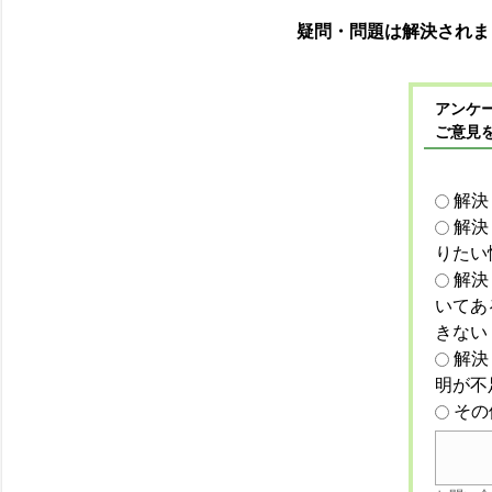
疑問・問題は解決されま
アンケー
ご意見
解決
解決
りたい
解決
いてあ
きない
解決
明が不
その