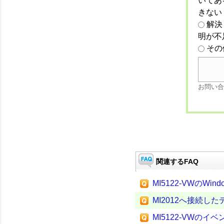
いてあ
きない
解決
明が不
その
お問い合
関連するFAQ
MI5122-VWのW
MI2012へ接続
MI5122-VWの