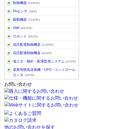
制御機器
(5195件)
FAセンサ
(39件)
駆動機器
(7240件)
HMI
(8325件)
ロボット
(651件)
低圧配電制御機器
(1169件)
高圧配電制御機器
(628件)
省エネ・検針・配電監視システム
(216件)
産業用換気送風機・UPS・コントロール
センタ
(160件)
お問い合わせ
他のお問い合わせを探す