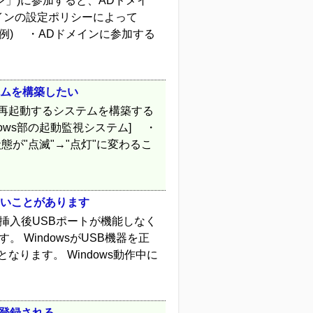
Dドメイン」)に参加すると、ADドメイ
インの設定ポリシーによって
例) ・ADドメインに参加する
テムを構築したい
sを再起動するシステムを構築する
ows部の起動監視システム] ・
」の状態が"点滅"→"点灯"に変わるこ
ないことがあります
は挿入後USBポートが機能しなく
。 WindowsがUSB機器を正
なります。 Windows動作中に
が登録される