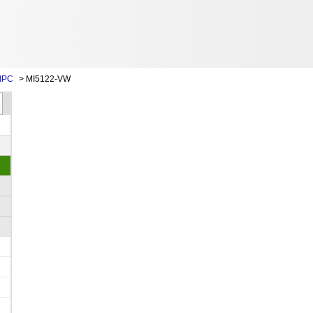
IPC
>
MI5122-VW