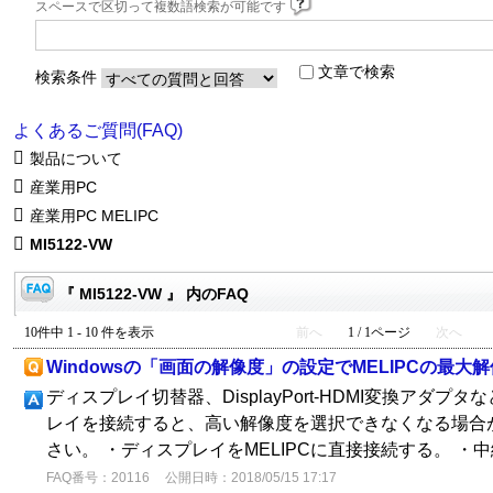
スペースで区切って複数語検索が可能です
文章で検索
検索条件
よくあるご質問(FAQ)
製品について
産業用PC
産業用PC MELIPC
MI5122-VW
『 MI5122-VW 』 内のFAQ
10件中 1 - 10 件を表示
前へ
1 / 1ページ
次へ
Windowsの「画面の解像度」の設定でMELIPCの最
ディスプレイ切替器、DisplayPort-HDMI変換アダ
レイを接続すると、高い解像度を選択できなくなる場合
さい。 ・ディスプレイをMELIPCに直接接続する。 ・
FAQ番号：20116
公開日時：2018/05/15 17:17