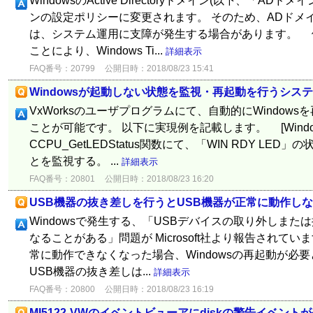
WindowsのActive Directoryドメイン(以下、「A
ンの設定ポリシーに変更されます。 そのため、ADドメ
は、システム運用に支障が発生する場合があります。 
ことにより、Windows Ti...
詳細表示
FAQ番号：20799
公開日時：2018/08/23 15:41
Windowsが起動しない状態を監視・再起動を行うシス
VxWorksのユーザプログラムにて、自動的にWindow
ことが可能です。 以下に実現例を記載します。 [Wind
CCPU_GetLEDStatus関数にて、「WIN RDY LED
とを監視する。 ...
詳細表示
FAQ番号：20801
公開日時：2018/08/23 16:20
USB機器の抜き差しを行うとUSB機器が正常に動作し
Windowsで発生する、「USBデバイスの取り外しまた
なることがある」問題が Microsoft社より報告されています
常に動作できなくなった場合、Windowsの再起動が必要と
USB機器の抜き差しは...
詳細表示
FAQ番号：20800
公開日時：2018/08/23 16:19
MI5122-VWのイベントビューアにdiskの警告イベント