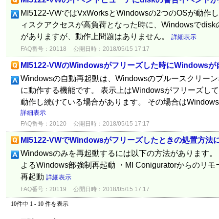
MI5122-VWではVxWorksとWindowsの2つのOSが動
ィスクアクセスが高負荷となった時に、Windowsでdi
がありますが、動作上問題はありません。
詳細表示
FAQ番号：20118
公開日時：2018/05/15 17:17
MI5122-VWのWindowsがフリーズした時にWindow
Windowsの自動再起動は、Windowsのブルースクリー
に動作する機能です。 表示上はWindowsがフリーズして
動作し続けている場合があります。 その場合はWindo
詳細表示
FAQ番号：20120
公開日時：2018/05/15 17:17
MI5122-VWでWindowsがフリーズしたときの処置方法
Windowsのみを再起動するには以下の方法があります。 
よるWindows部強制再起動 ・MI Coniguratorからの
再起動
詳細表示
FAQ番号：20119
公開日時：2018/05/15 17:17
10件中 1 - 10 件を表示