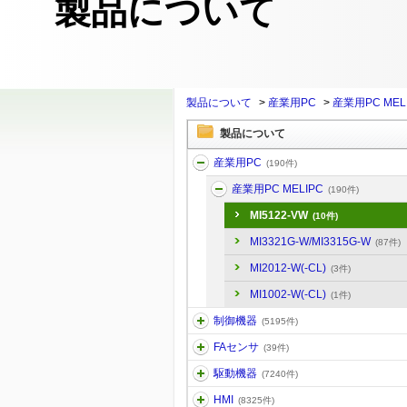
製品について
製品について
>
産業用PC
>
産業用PC MEL
製品について
産業用PC
(190件)
産業用PC MELIPC
(190件)
MI5122-VW
(10件)
MI3321G-W/MI3315G-W
(87件)
MI2012-W(-CL)
(3件)
MI1002-W(-CL)
(1件)
制御機器
(5195件)
FAセンサ
(39件)
駆動機器
(7240件)
HMI
(8325件)