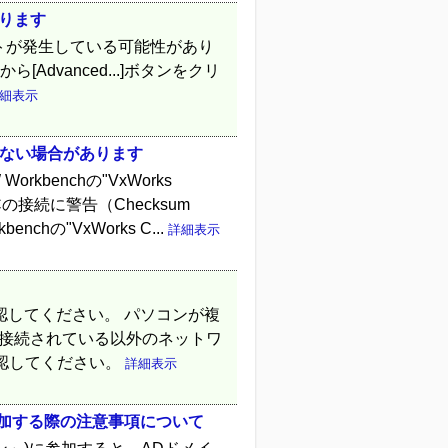
あります
アウトが発生している可能性があり
面から[Advanced...]ボタンをクリ
細表示
しない場合があります
kbenchの"VxWorks
IPCの接続に警告（Checksum
chの"VxWorks C...
詳細表示
認してください。 パソコンが複
Wが接続されている以外のネットワ
認してください。
詳細表示
イン)へ参加する際の注意事項について