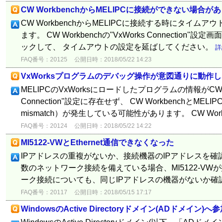
CW WorkbenchからMELIPCに接続ができない場合が
CW WorkbenchからMELIPCに接続する時にタイム
ます。 CW Workbenchの"VxWorks Connection"設定画
ックして、 タイムアウトの設定を延ばしてください。
詳
FAQ番号：20125
公開日時：2018/05/22 14:23
VxWorksプログラムのデバッグ操作が意図通りに動作
MELIPCのVxWorksにロードしたプログラムの情報がCW Wor
Connection"設定に存在せず、 CW WorkbenchとMEL
mismatch）が発生している可能性があります。 CW Workben
FAQ番号：20124
公開日時：2018/05/22 14:22
MI5122-VWとEthernet通信できなくなった
IPアドレスの重複がないか、接続機器のIPアドレスを確
数のネットワーク接続を備えている場合、MI5122-V
ーク接続についても、同じIPアドレスの機器がないか確
FAQ番号：20117
公開日時：2018/05/15 17:17
WindowsのActive Directoryドメイン(ADドメ