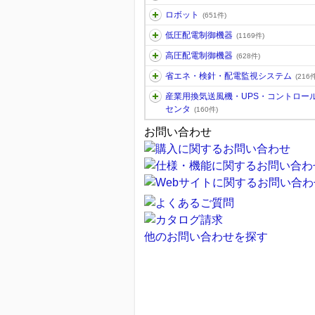
ロボット
(651件)
低圧配電制御機器
(1169件)
高圧配電制御機器
(628件)
省エネ・検針・配電監視システム
(216件
産業用換気送風機・UPS・コントロー
センタ
(160件)
お問い合わせ
他のお問い合わせを探す