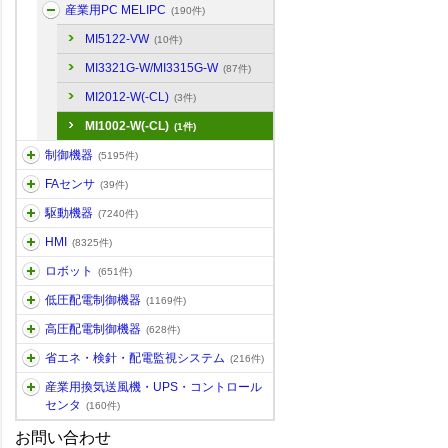
産業用PC MELIPC
(190件)
MI5122-VW
(10件)
MI3321G-W/MI3315G-W
(87件)
MI2012-W(-CL)
(3件)
MI1002-W(-CL)
(1件)
制御機器
(5195件)
FAセンサ
(39件)
駆動機器
(7240件)
HMI
(8325件)
ロボット
(651件)
低圧配電制御機器
(1169件)
高圧配電制御機器
(628件)
省エネ・検針・配電監視システム
(216件)
産業用換気送風機・UPS・コントロール
センタ
(160件)
お問い合わせ