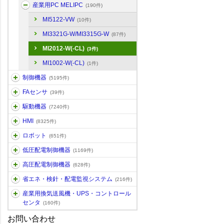
産業用PC MELIPC
(190件)
MI5122-VW
(10件)
MI3321G-W/MI3315G-W
(87件)
MI2012-W(-CL)
(3件)
MI1002-W(-CL)
(1件)
制御機器
(5195件)
FAセンサ
(39件)
駆動機器
(7240件)
HMI
(8325件)
ロボット
(651件)
低圧配電制御機器
(1169件)
高圧配電制御機器
(628件)
省エネ・検針・配電監視システム
(216件)
産業用換気送風機・UPS・コントロール
センタ
(160件)
お問い合わせ