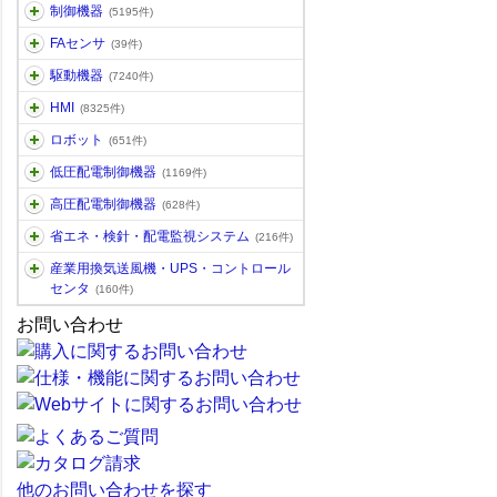
制御機器
(5195件)
FAセンサ
(39件)
駆動機器
(7240件)
HMI
(8325件)
ロボット
(651件)
低圧配電制御機器
(1169件)
高圧配電制御機器
(628件)
省エネ・検針・配電監視システム
(216件)
産業用換気送風機・UPS・コントロール
センタ
(160件)
お問い合わせ
他のお問い合わせを探す