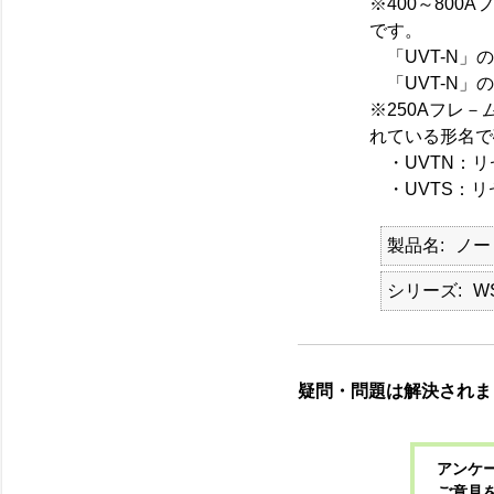
※400～80
です。
「UVT-N」
「UVT-N」
※250Aフレ
れている形名で
・UVTN：リ
・UVTS：リ
製品名
ノー
シリーズ
W
疑問・問題は解決されま
アンケー
ご意見