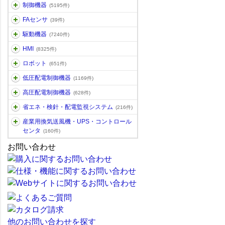
制御機器
(5195件)
FAセンサ
(39件)
駆動機器
(7240件)
HMI
(8325件)
ロボット
(651件)
低圧配電制御機器
(1169件)
高圧配電制御機器
(628件)
省エネ・検針・配電監視システム
(216件)
産業用換気送風機・UPS・コントロール
センタ
(160件)
お問い合わせ
他のお問い合わせを探す