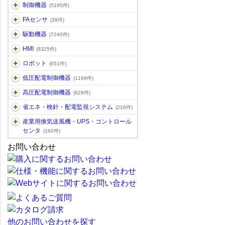
制御機器
(5195件)
FAセンサ
(39件)
駆動機器
(7240件)
HMI
(8325件)
ロボット
(651件)
低圧配電制御機器
(1169件)
高圧配電制御機器
(628件)
省エネ・検針・配電監視システム
(216件)
産業用換気送風機・UPS・コントロール
センタ
(160件)
お問い合わせ
他のお問い合わせを探す