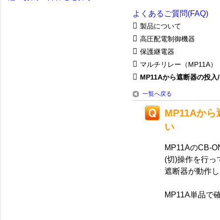
よくあるご質問(FAQ)
製品について
高圧配電制御機器
保護継電器
マルチリレー（MP11A）
MP11Aから遮断器の投入/開
一覧へ戻る
MP11Aか
い
MP11AのCB
(切)操作を行っ
遮断器が動作し
MP11A単品で