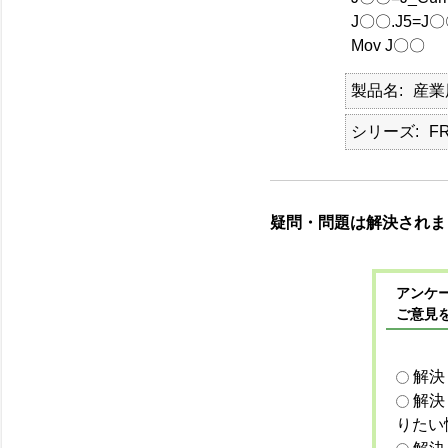
J〇〇.J5=J〇
Mov J〇〇
製品名
産業
シリーズ
F
疑問・問題は解決されま
アンケー
ご意見
解決
解決
りたい