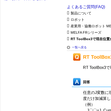
よくあるご質問(FAQ)
製品について
ロボット
産業用・協働ロボット ME
MELFA FRシリーズ
RT ToolBox3で現在位置か
一覧へ戻る
RT Too
RT ToolB
回答
任意のJ変数に
度だけ加減算し
（例）
J〇〇=J_Curr