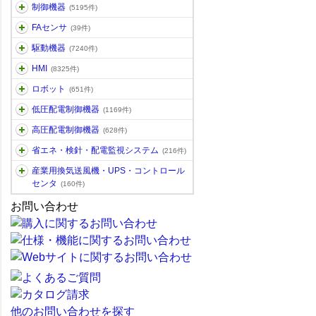
制御機器
(5195件)
FAセンサ
(39件)
駆動機器
(7240件)
HMI
(8325件)
ロボット
(651件)
低圧配電制御機器
(1169件)
高圧配電制御機器
(628件)
省エネ・検針・配電監視システム
(216件)
産業用換気送風機・UPS・コントロール
センタ
(160件)
お問い合わせ
他のお問い合わせを探す