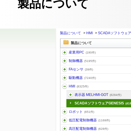
製品について
製品について
>
HMI
>
SCADAソフトウェアG
製品について
産業用PC
(190件)
制御機器
(5195件)
FAセンサ
(39件)
駆動機器
(7240件)
HMI
(8325件)
表示器 MELHMI-GOT
(8284件)
SCADAソフトウェアGENESIS
(41
ロボット
(651件)
低圧配電制御機器
(1169件)
高圧配電制御機器
(628件)