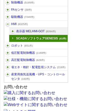
制御機器
(5195件)
FAセンサ
(39件)
駆動機器
(7240件)
HMI
(8325件)
表示器 MELHMI-GOT
(8284件)
SCADAソフトウェアGENESIS
(41件)
ロボット
(651件)
低圧配電制御機器
(1169件)
高圧配電制御機器
(628件)
省エネ・検針・配電監視システム
(216件)
産業用換気送風機・UPS・コントロール
センタ
(160件)
お問い合わせ