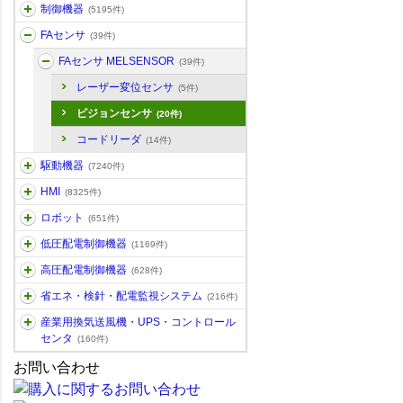
制御機器
(5195件)
FAセンサ
(39件)
FAセンサ MELSENSOR
(39件)
レーザー変位センサ
(5件)
ビジョンセンサ
(20件)
コードリーダ
(14件)
駆動機器
(7240件)
HMI
(8325件)
ロボット
(651件)
低圧配電制御機器
(1169件)
高圧配電制御機器
(628件)
省エネ・検針・配電監視システム
(216件)
産業用換気送風機・UPS・コントロール
センタ
(160件)
お問い合わせ