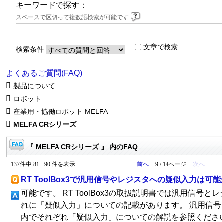
キーワードで探す：
スペースで区切って複数語検索が可能です
文章で検索
検索条件
よくあるご質問(FAQ)
製品について
ロボット
産業用・協働ロボット MELFA
MELFA CRシリーズ
『 MELFA CRシリーズ 』 内のFAQ
137件中 81 - 90 件を表示
前へ
9 / 14ページ
次へ
RT ToolBox3で汎用信号やレジスタへの疑似入力は可
可能です。 RT ToolBox3の取扱説明書では汎用信号
れに「疑似入力」についての記載があります。 汎用信
内でそれぞれ「疑似入力」についての解説を参照ください。 RT 