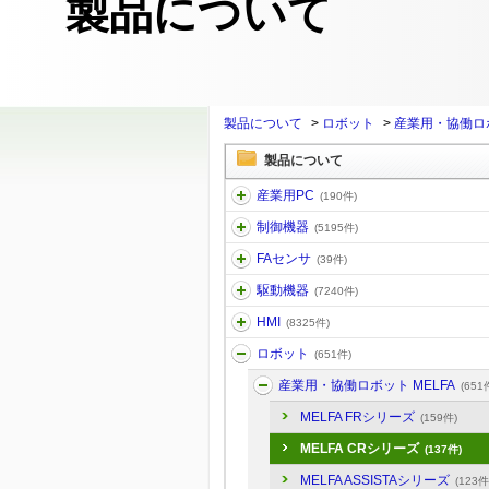
製品について
製品について
>
ロボット
>
産業用・協働ロボ
製品について
産業用PC
(190件)
制御機器
(5195件)
FAセンサ
(39件)
駆動機器
(7240件)
HMI
(8325件)
ロボット
(651件)
産業用・協働ロボット MELFA
(651
MELFA FRシリーズ
(159件)
MELFA CRシリーズ
(137件)
MELFA ASSISTAシリーズ
(123件