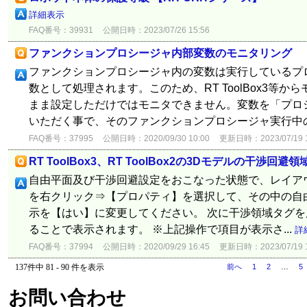
詳細表示
FAQ番号：39931
公開日時：2023/07/26 15:56
ファンクションプロシージャ内部変数のモニタリング
ファンクションプロシージャ内の変数は実行しているプ
数として処理されます。このため、RT ToolBox3等
まま設定しただけではモニタできません。変数を「プロ
いただく事で、そのファンクションプロシージャ実行中の
FAQ番号：37995
公開日時：2020/09/30 10:00
更新日時：2023/07/19 1
RT ToolBox3、RT ToolBox2の3Dモデルの干渉回避
自由平面及び干渉回避設定をおこなった状態で、レイア
を右クリック⇒【プロパティ】を選択して、その中の自
示を【はい】に変更してください。 次に干渉領域タグを
ることで表示されます。 ※上記操作で項目が表示さ...
詳
FAQ番号：37994
公開日時：2020/09/29 16:45
更新日時：2023/07/19 1
137件中 81 - 90 件を表示
前へ
1
2
…
5
お問い合わせ