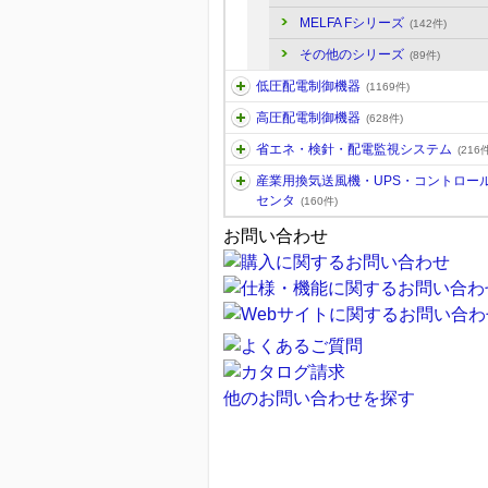
MELFA Fシリーズ
(142件)
その他のシリーズ
(89件)
低圧配電制御機器
(1169件)
高圧配電制御機器
(628件)
省エネ・検針・配電監視システム
(216件
産業用換気送風機・UPS・コントロー
センタ
(160件)
お問い合わせ
他のお問い合わせを探す