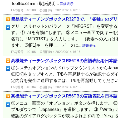
ToolBox3 mini 取扱説明...
詳細表示
FAQ番号：40188
公開日時：2023/09/14 16:16
簡易版ティーチングボックスR32TBで、「各軸」のグ
グリースリセットのパラメータ「MFGRST」を変更す
す。 ①T/Bを有効にします。 ②メニュー画面で[3]キー
名前に「MFGRST」を入力します。 (要素への入力は不要
ます。 ⑤[F1]キーを押し、データに...
詳細表示
FAQ番号：40186
公開日時：2023/09/14 16:16
高機能ティーチングボックスR86TBの言語表記を日本
①システムオプションのドロップダウンリストからJapa
②[OK]をタップすると、T/Bを再起動するか確認するダ
定内容を完全に適用するには、T/Bを再起動してくださ
FAQ番号：40184
公開日時：2023/09/14 16:18
高機能ティーチングボックスR56TBの言語表記を日本
①メニュー画面の「オプション」ボタンを押します。 ②シス
プルダウンで「Japanese」を選択します。 ③「Writ
確認のダイアログボックスが表示されますので「Yes」