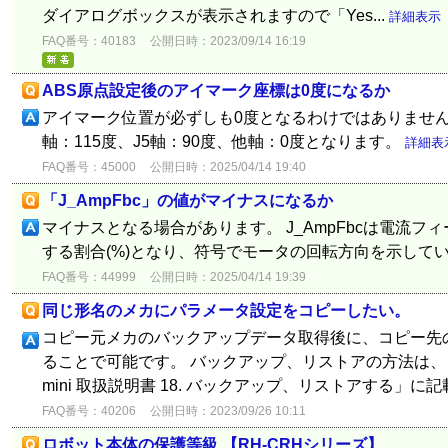
ダイアログボックスが表示されますので「Yes...
詳細表示
FAQ番号：40183
公開日時：2023/09/14 16:19
ABS原点設定後のアイマーク座標は0度になるか
アイマーク位置が必ずしも0度となるわけではありません。 
軸：115度、J5軸：90度、他軸：0度となります。
詳細表
FAQ番号：45000
公開日時：2025/04/14 19:40
「J_AmpFbc」の値がマイナスになるか
マイナスとなる場合があります。 J_AmpFbcは電流
する割合(%)となり、符号でモータの回転方向を示して
FAQ番号：44999
公開日時：2025/04/14 19:39
同じ形名のメカにパラメータ設定をコピーしたい。
コピー元メカのバックアップデータ取得後に、コピー先
ることで可能です。 バックアップ、リストアの方法は、 「RT Too
mini 取扱説明書 18. バックアップ、リストアする」
FAQ番号：40206
公開日時：2023/09/26 10:11
ロボット本体の保護等級 【RH-CRHシリーズ】