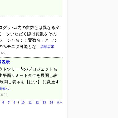
ログラムﾑ内の変数とは異なる変
からモニタいただく際は変数をその
シージャ名：：変数名」として
みモニタ可能とな...
詳細表示
6:26
領域表示
ウトツリー内のプロジェクト名
由平面リミットタグを展開し表
展開し表示を【はい】 に変更す
細表示
6:24
6
7
8
9
10
11
12
13
14
次へ