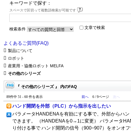
キーワードで探す：
スペースで区切って複数語検索が可能です
文章で検索
検索条件
よくあるご質問(FAQ)
製品について
ロボット
産業用・協働ロボット MELFA
その他のシリーズ
『 その他のシリーズ 』 内のFAQ
89件中 51 - 60 件を表示
前へ
6 / 9ページ
次へ
ハンド開閉を外部（PLC）から指示を出したい
パラメータHANDENAを有効にする事で、外部からハ
できます。 （HANDENAを0→1に変更） パラメータH
り付ける事で ハンド開閉の信号（900−907）をオンオ