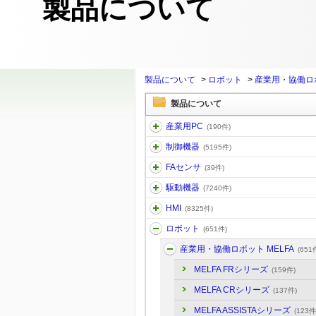
製品について
製品について
>
ロボット
>
産業用・協働ロボ
製品について
産業用PC
(190件)
制御機器
(5195件)
FAセンサ
(39件)
駆動機器
(7240件)
HMI
(8325件)
ロボット
(651件)
産業用・協働ロボット MELFA
(651
MELFA FRシリーズ
(159件)
MELFA CRシリーズ
(137件)
MELFA ASSISTAシリーズ
(123件