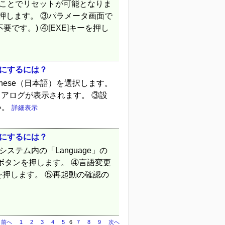
ることでリセットが可能となりま
を押します。 ③パラメータ画面で
です。) ④[EXE]キーを押し
語にするには？
nese（日本語）を選択します。
イアログが表示されます。 ③設
い。
詳細表示
語にするには？
テム内の「Language」の
e」ボタンを押します。 ④言語変更
を押します。 ⑤再起動の確認の
前へ
1
2
3
4
5
6
7
8
9
次へ