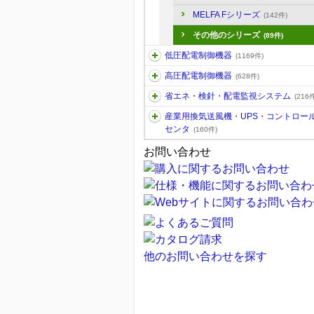
MELFA Fシリーズ
(142件)
その他のシリーズ
(89件)
低圧配電制御機器
(1169件)
高圧配電制御機器
(628件)
省エネ・検針・配電監視システム
(216件
産業用換気送風機・UPS・コントロー
センタ
(160件)
お問い合わせ
他のお問い合わせを探す