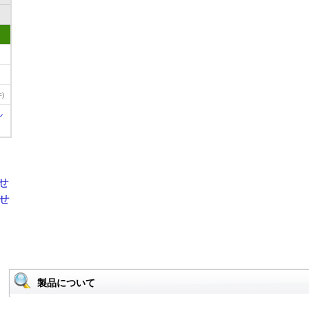
)
ル
製品について