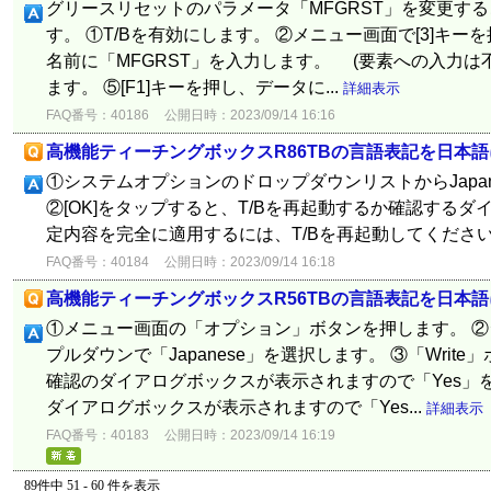
グリースリセットのパラメータ「MFGRST」を変更す
す。 ①T/Bを有効にします。 ②メニュー画面で[3]キー
名前に「MFGRST」を入力します。 (要素への入力は不要
ます。 ⑤[F1]キーを押し、データに...
詳細表示
FAQ番号：40186
公開日時：2023/09/14 16:16
高機能ティーチングボックスR86TBの言語表記を日本
①システムオプションのドロップダウンリストからJapa
②[OK]をタップすると、T/Bを再起動するか確認するダ
定内容を完全に適用するには、T/Bを再起動してくださ
FAQ番号：40184
公開日時：2023/09/14 16:18
高機能ティーチングボックスR56TBの言語表記を日本
①メニュー画面の「オプション」ボタンを押します。 ②シス
プルダウンで「Japanese」を選択します。 ③「Writ
確認のダイアログボックスが表示されますので「Yes」
ダイアログボックスが表示されますので「Yes...
詳細表示
FAQ番号：40183
公開日時：2023/09/14 16:19
89件中 51 - 60 件を表示