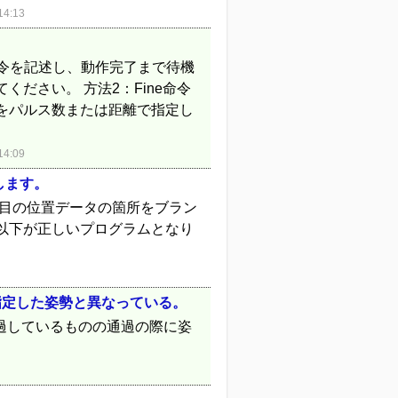
4:13
イマ命令を記述し、動作完了まで待機
ださい。 方法2：Fine命令
件をパルス数または距離で指定し
4:09
します。
4点目の位置データの箇所をブラン
以下が正しいプログラムとなり
るが指定した姿勢と異なっている。
通過しているものの通過の際に姿