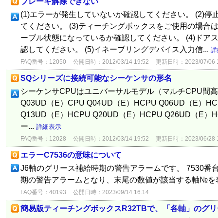
ブレーキ解除できない
(1)エラーが発生していないか確認してください。 (2)
てください。 (3)ティーチングボックスをご使用の場合
ーブル状態になっているか確認してください。 (4)ドア
認してください。 (5)イネーブリングデバイス入力信...
詳
FAQ番号：12050
公開日時：2012/03/14 19:52
更新日時：2023/07/06 1
SQシリーズに接続可能なシーケンサの形名
シーケンサCPUはユニバーサルモデル（マルチCPU間高
Q03UD（E）CPU Q04UD（E）HCPU Q06UD（E）HC
Q13UD（E）HCPU Q20UD（E）HCPU Q26UD（E）H
ー...
詳細表示
FAQ番号：12028
公開日時：2012/03/14 19:52
更新日時：2023/06/28 1
エラーC7536の意味について
J6軸のグリース補給時期の警告アラームです。 7530
期の警告アラームとなり、末尾の数値が該当する軸№を
FAQ番号：40193
公開日時：2023/09/14 16:14
簡易版ティーチングボックスR32TBで、「各軸」のグ