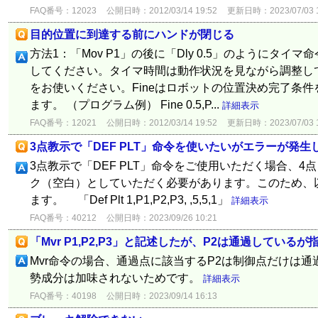
FAQ番号：12023
公開日時：2012/03/14 19:52
更新日時：2023/07/03 1
目的位置に到達する前にハンドが閉じる
方法1：「Mov P1」の後に「Dly 0.5」のようにタ
してください。タイマ時間は動作状況を見ながら調整してく
をお使いください。Fineはロボットの位置決め完了条
ます。 （プログラム例） Fine 0.5,P...
詳細表示
FAQ番号：12021
公開日時：2012/03/14 19:52
更新日時：2023/07/03 1
3点教示で「DEF PLT」命令を使いたいがエラーが発生
3点教示で「DEF PLT」命令をご使用いただく場合、
ク（空白）としていただく必要があります。このため、
ます。 「Def Plt 1,P1,P2,P3, ,5,5,1」
詳細表示
FAQ番号：40212
公開日時：2023/09/26 10:21
「Mvr P1,P2,P3」と記述したが、P2は通過してい
Mvr命令の場合、通過点に該当するP2は制御点だけは
勢成分は加味されないためです。
詳細表示
FAQ番号：40198
公開日時：2023/09/14 16:13