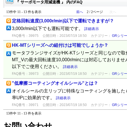
『 サーボモータ用減速機 』 内のFAQ
13件中 11 - 13 件を表示
前へ
2 / 2ページ
次へ
定格回転速度(3,000r/min)以下で運転できますが？
3,000r/min以下でも運転可能です。
詳細表示
FAQ番号：39975
公開日時：2023/07/19 18:50
カテゴリー：
GRシリ
HK-MTシリーズへの組付けは可能でしょうか？
モータフランジサイズがHK-KTシリーズと同じなので取付
MT_Vの最大回転速度10,000r/minには対応しておりません
以下でご使用ください。
詳細表示
FAQ番号：39973
公開日時：2023/07/19 18:50
カテゴリー：
GRシリ
"低摩擦コーティングオイルシール"とは？
オイルシールの主リップに特殊なコーティングを施した
率UPに効果的です。
詳細表示
FAQ番号：39971
公開日時：2023/07/19 18:50
カテゴリー：
GRシリ
13件中 11 - 13 件を表示
お問い合わせ