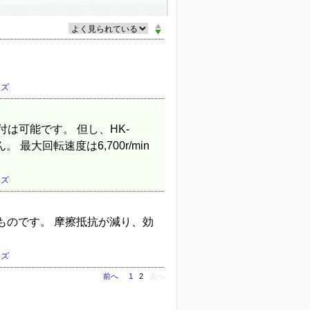
ーズ
は可能です。 但し、HK-
。 最大回転速度は6,700r/min
ーズ
ものです。 摩擦抵抗が減り、効
ーズ
前へ
1
2
次へ