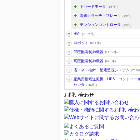
ギヤードモータ
(167件)
電磁クラッチ・ブレーキ
(19件)
テンションコントローラ
(19件)
HMI
(8325件)
ロボット
(651件)
低圧配電制御機器
(1169件)
高圧配電制御機器
(628件)
省エネ・検針・配電監視システム
(216件
産業用換気送風機・UPS・コントロー
センタ
(160件)
お問い合わせ