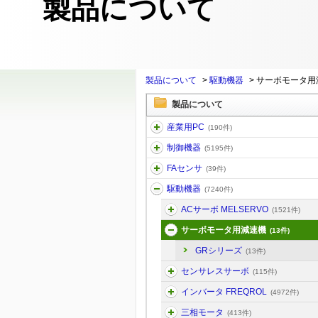
製品について
製品について
>
駆動機器
>
サーボモータ用
製品について
産業用PC
(190件)
制御機器
(5195件)
FAセンサ
(39件)
駆動機器
(7240件)
ACサーボ MELSERVO
(1521件)
サーボモータ用減速機
(13件)
GRシリーズ
(13件)
センサレスサーボ
(115件)
インバータ FREQROL
(4972件)
三相モータ
(413件)