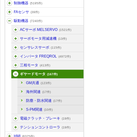
制御機器
(5195件)
FAセンサ
(39件)
駆動機器
(7240件)
ACサーボ MELSERVO
(1521件)
サーボモータ用減速機
(13件)
センサレスサーボ
(115件)
インバータ FREQROL
(4972件)
三相モータ
(413件)
ギヤードモータ
(167件)
GM共通
(123件)
海外関連
(17件)
防塵・防水関連
(17件)
S-PM関連
(10件)
電磁クラッチ・ブレーキ
(19件)
テンションコントローラ
(19件)
HMI
(8325件)