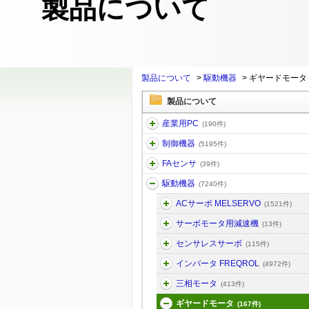
製品について
製品について
>
駆動機器
>
ギヤードモータ
製品について
産業用PC
(190件)
制御機器
(5195件)
FAセンサ
(39件)
駆動機器
(7240件)
ACサーボ MELSERVO
(1521件)
サーボモータ用減速機
(13件)
センサレスサーボ
(115件)
インバータ FREQROL
(4972件)
三相モータ
(413件)
ギヤードモータ
(167件)