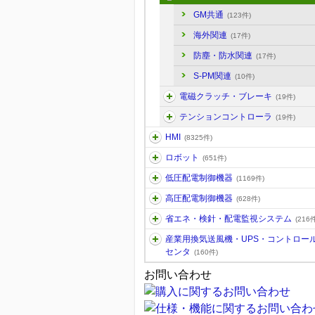
GM共通
(123件)
海外関連
(17件)
防塵・防水関連
(17件)
S-PM関連
(10件)
電磁クラッチ・ブレーキ
(19件)
テンションコントローラ
(19件)
HMI
(8325件)
ロボット
(651件)
低圧配電制御機器
(1169件)
高圧配電制御機器
(628件)
省エネ・検針・配電監視システム
(216件
産業用換気送風機・UPS・コントロー
センタ
(160件)
お問い合わせ