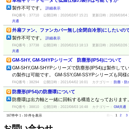
単相ギヤードモータで低温仕様の製作は可能ですか
製作不可です。
詳細表示
FAQ番号：37710
公開日時：2020/02/07 15:21
更新日時：2026/03/04 1
共通
外扇ファン、ファンカバー無し(全閉自冷形)にしたいの
製作不可です。
詳細表示
FAQ番号：37738
公開日時：2020/02/13 18:13
更新日時：2026/02/26 1
共通
GM-SHY, GM-SHYPシリーズ 防塵形(IP54)について
GM-SHY,GM-SHYPシリーズで防塵形(IP54)は製作して
の製作は可能です。 GM-SSY,GM-SSYPシリーズも
FAQ番号：38294
公開日時：2021/04/02 16:01
カテゴリー：
防塵・防
防塵形(IP54)の防塵環について
防塵環は出力軸と一緒に回転する構造となっております
FAQ番号：38810
公開日時：2022/08/03 16:48
カテゴリー：
GM共通
167件中 1 - 10 件を表示
前へ
1
2
3
お問い合わせ