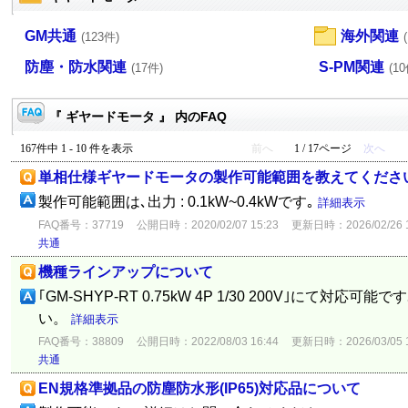
GM共通
海外関連
(123件)
防塵・防水関連
S-PM関連
(17件)
(10
『 ギヤードモータ 』 内のFAQ
167件中 1 - 10 件を表示
前へ
1 / 17ページ
次へ
単相仕様ギヤードモータの製作可能範囲を教えてくださ
製作可能範囲は､出力 : 0.1kW~0.4kWです｡
詳細表示
FAQ番号：37719
公開日時：2020/02/07 15:23
更新日時：2026/02/26 1
共通
機種ラインアップについて
｢GM-SHYP-RT 0.75kW 4P 1/30 200V｣にて対応
い。
詳細表示
FAQ番号：38809
公開日時：2022/08/03 16:44
更新日時：2026/03/05 1
共通
EN規格準拠品の防塵防水形(IP65)対応品について