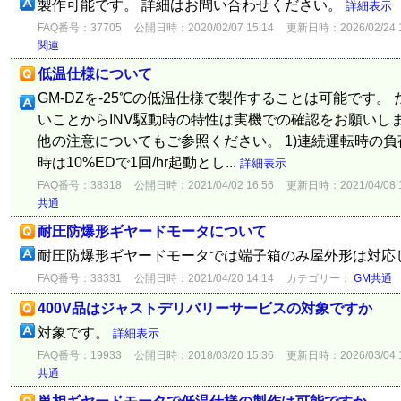
製作可能です。 詳細はお問い合わせください。
詳細表示
FAQ番号：37705
公開日時：2020/02/07 15:14
更新日時：2026/02/24 1
関連
低温仕様について
GM-DZを-25℃の低温仕様で製作することは可能です。
いことからINV駆動時の特性は実機での確認をお願いし
他の注意についてもご参照ください。 1)連続運転時の負荷
時は10%EDで1回/hr起動とし...
詳細表示
FAQ番号：38318
公開日時：2021/04/02 16:56
更新日時：2021/04/08 1
共通
耐圧防爆形ギヤードモータについて
耐圧防爆形ギヤードモータでは端子箱のみ屋外形は対応
FAQ番号：38331
公開日時：2021/04/20 14:14
カテゴリー：
GM共通
400V品はジャストデリバリーサービスの対象ですか
対象です。
詳細表示
FAQ番号：19933
公開日時：2018/03/20 15:36
更新日時：2026/03/04 1
共通