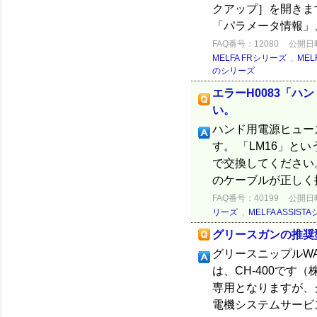
クアップ］を開きま
「パラメータ情報」、
FAQ番号：12080
公開日時：
MELFA FRシリーズ
,
MEL
のシリーズ
エラーH0083「
い。
ハンド用電源ヒューズ
す。 「LM16」と
で交換してください
のケーブルが正しく接
FAQ番号：40199
公開日時：
リーズ
,
MELFA ASSIST
グリースガンの推奨
グリースニップルWA-
は、CH-400です
専用となりますが、グ
電機システムサービス