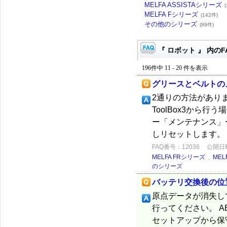
MELFA ASSISTAシリーズ
MELFA Fシリーズ
(142件)
その他のシリーズ
(89件)
『 ロボット 』 内のF
196件中 11 - 20 件を表示
グリースとベルトの
2通りの方法があります
ToolBox3から
ー「メンテナンス」
しリセットします。 .
FAQ番号：12036
公開日時：
MELFA FRシリーズ
,
MEL
のシリーズ
バッテリ交換後の位
原点データが消失し
行ってください。 
セットアップから保守