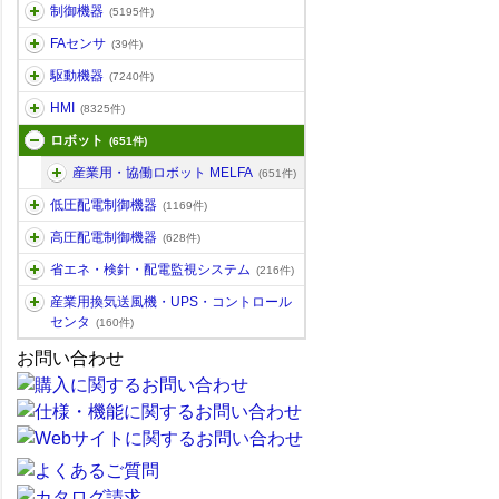
制御機器
(5195件)
FAセンサ
(39件)
駆動機器
(7240件)
HMI
(8325件)
ロボット
(651件)
産業用・協働ロボット MELFA
(651件)
低圧配電制御機器
(1169件)
高圧配電制御機器
(628件)
省エネ・検針・配電監視システム
(216件)
産業用換気送風機・UPS・コントロール
センタ
(160件)
お問い合わせ