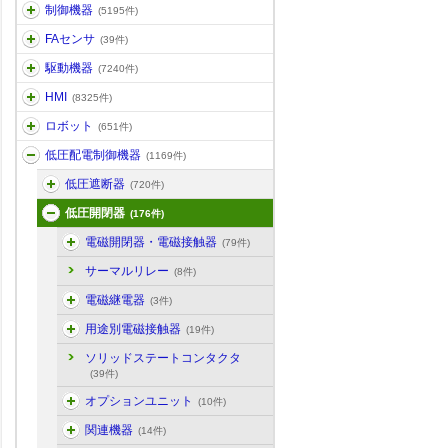
制御機器
(5195件)
FAセンサ
(39件)
駆動機器
(7240件)
HMI
(8325件)
ロボット
(651件)
低圧配電制御機器
(1169件)
低圧遮断器
(720件)
低圧開閉器
(176件)
電磁開閉器・電磁接触器
(79件)
サーマルリレー
(8件)
電磁継電器
(3件)
用途別電磁接触器
(19件)
ソリッドステートコンタクタ
(39件)
オプションユニット
(10件)
関連機器
(14件)