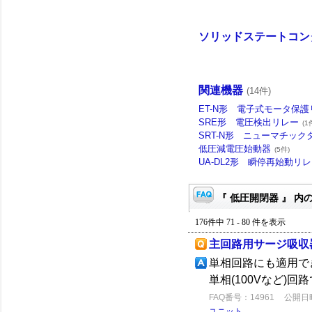
ソリッドステートコン
関連機器
(14件)
ET-N形 電子式モータ保
SRE形 電圧検出リレー
(1
SRT-N形 ニューマチック
低圧減電圧始動器
(5件)
UA-DL2形 瞬停再始動リ
『 低圧開閉器 』 内の
176件中 71 - 80 件を表示
主回路用サージ吸収
単相回路にも適用で
単相(100Vなど)
FAQ番号：14961
公開日時：
ユニット