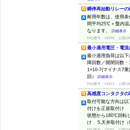
瞬停再始動リレーの
耐用年数は、使用条
間平均25℃＋盤内温
なります。
詳細表示
FAQ番号：14959
公開日時：
最小適用電圧・電流
最小適用負荷は以下
障回数／開閉回数・1
1×10-7(マイナス7
回）
詳細表示
FAQ番号：14913
公開日時：
高感度コンタクタの
取付可能な方向は以
付けを正規取付け 
状態から180℃回転
け 5.天井取付け（M
FAQ番号：15065
公開日時：