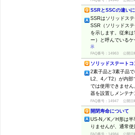
FAQ番号：14940
公開日時：
SSRとSSCの違い
SSRはソリッドス
SSR（ソリッドス
を示します。従来は
ー）と呼んでいるケー
示
FAQ番号：14963
公開日時：
ソリッドステートコ
2素子品と3素子品
L2、4／T2）が
では使用できません
器を設置しメンテナ
FAQ番号：14947
公開日時：
開閉寿命について
US-N／K／H形
りませんが、通常使
FAQ番号：14984
公開日時：