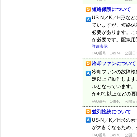
短絡保護について
US-N／K／H形
ていますが、短絡保
必要があります。こ
が必要です。配線用
詳細表示
FAQ番号：14974
公開日時：
冷却ファンについて
冷却ファンの故障検
定以上で動作します
ルとなっています。 
が40℃以上などの
FAQ番号：14946
公開日時：
並列接続について
US-N／K／H形
が大きくなるため、
FAQ番号：14970
公開日時：