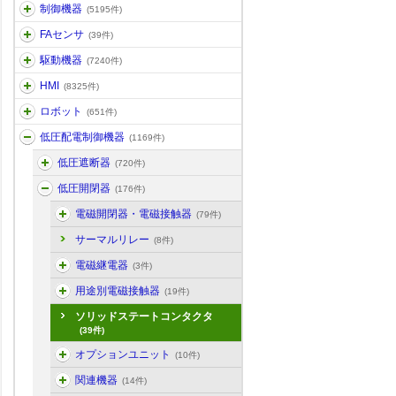
制御機器
(5195件)
FAセンサ
(39件)
駆動機器
(7240件)
HMI
(8325件)
ロボット
(651件)
低圧配電制御機器
(1169件)
低圧遮断器
(720件)
低圧開閉器
(176件)
電磁開閉器・電磁接触器
(79件)
サーマルリレー
(8件)
電磁継電器
(3件)
用途別電磁接触器
(19件)
ソリッドステートコンタクタ
(39件)
オプションユニット
(10件)
関連機器
(14件)