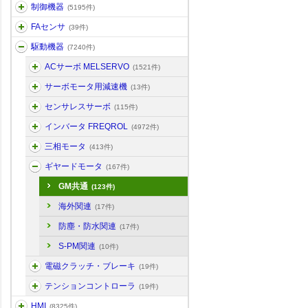
制御機器
(5195件)
FAセンサ
(39件)
駆動機器
(7240件)
ACサーボ MELSERVO
(1521件)
サーボモータ用減速機
(13件)
センサレスサーボ
(115件)
インバータ FREQROL
(4972件)
三相モータ
(413件)
ギヤードモータ
(167件)
GM共通
(123件)
海外関連
(17件)
防塵・防水関連
(17件)
S-PM関連
(10件)
電磁クラッチ・ブレーキ
(19件)
テンションコントローラ
(19件)
HMI
(8325件)