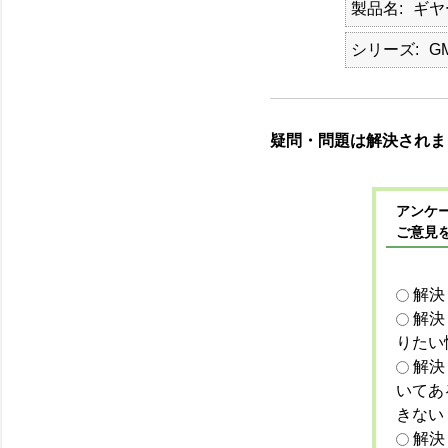
製品名
ギヤ
シリーズ
G
疑問・問題は解決されま
アンケー
ご意見
解決
解決
りたい
解決
いてあ
きない
解決