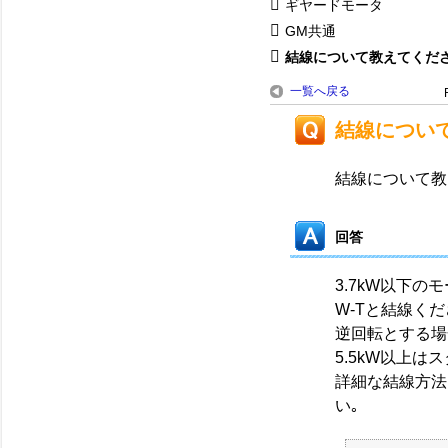
ギヤードモータ
GM共通
結線について教えてくだ
一覧へ戻る
結線につい
結線について教
回答
3.7kW以下の
W-Tと結線くだ
逆回転とする場
5.5kW以上は
詳細な結線方法
い｡