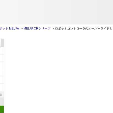
ット MELFA
>
MELFA CRシリーズ
>
ロボットコントローラのオーバーライドと
件)