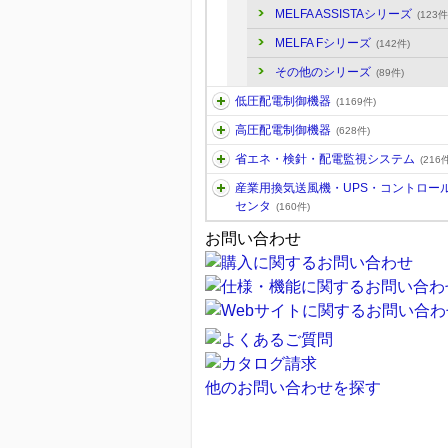
MELFA ASSISTAシリーズ
(123件
MELFA Fシリーズ
(142件)
その他のシリーズ
(89件)
低圧配電制御機器
(1169件)
高圧配電制御機器
(628件)
省エネ・検針・配電監視システム
(216件
産業用換気送風機・UPS・コントロー
センタ
(160件)
お問い合わせ
他のお問い合わせを探す