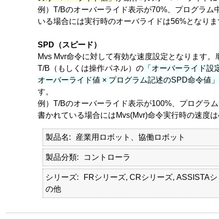
例）T/Bのオーバーライド表示が70%、プログラム中
いる場合には実行時のオーバライドは56%となりま
SPD（スピード）
Mvs Mvr命令に対して有効な速度設定となります。単
T/B（もしくは操作パネル）の
「オーバーライド設定
オーバーライド値 × プログラム記述のSPD命令値」
す。
例）T/Bのオーバーライド表示が100%、プログラム中にO
書かれている場合にはMvs(Mvr)命令実行時の速度は4
製品名
産業用ロボット、協働ロボット
製品分類
コントローラ
シリーズ
FRシリーズ, CRシリーズ, ASSISTA
の他