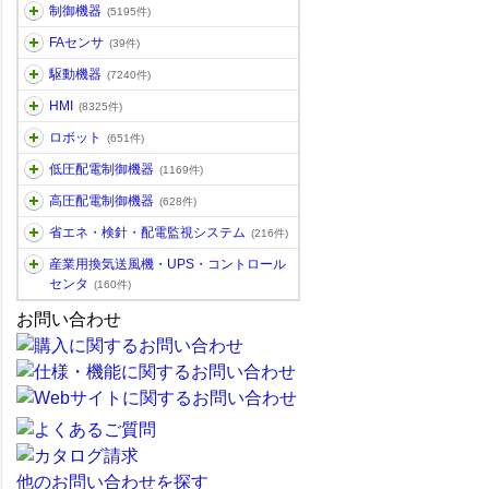
制御機器
(5195件)
FAセンサ
(39件)
駆動機器
(7240件)
HMI
(8325件)
ロボット
(651件)
低圧配電制御機器
(1169件)
高圧配電制御機器
(628件)
省エネ・検針・配電監視システム
(216件)
産業用換気送風機・UPS・コントロール
センタ
(160件)
お問い合わせ
他のお問い合わせを探す