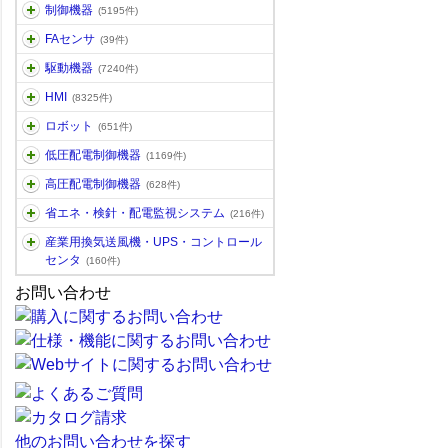
制御機器
(5195件)
FAセンサ
(39件)
駆動機器
(7240件)
HMI
(8325件)
ロボット
(651件)
低圧配電制御機器
(1169件)
高圧配電制御機器
(628件)
省エネ・検針・配電監視システム
(216件)
産業用換気送風機・UPS・コントロール
センタ
(160件)
お問い合わせ
他のお問い合わせを探す