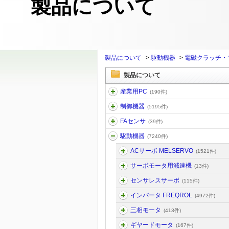
製品について
製品について
>
駆動機器
>
電磁クラッチ・
製品について
産業用PC
(190件)
制御機器
(5195件)
FAセンサ
(39件)
駆動機器
(7240件)
ACサーボ MELSERVO
(1521件)
サーボモータ用減速機
(13件)
センサレスサーボ
(115件)
インバータ FREQROL
(4972件)
三相モータ
(413件)
ギヤードモータ
(167件)