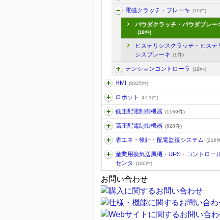
電磁クラッチ・ブレーキ
(19件)
パウダクラッチ・パウダブレー
(18件)
ヒステリシスクラッチ・ヒステ
シスブレーキ
(1件)
テンションコントローラ
(19件)
HMI
(8325件)
ロボット
(651件)
低圧配電制御機器
(1169件)
高圧配電制御機器
(628件)
省エネ・検針・配電監視システム
(216件
産業用換気送風機・UPS・コントロー
センタ
(160件)
お問い合わせ