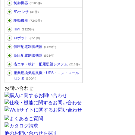
制御機器
(5195件)
FAセンサ
(39件)
駆動機器
(7240件)
HMI
(8325件)
ロボット
(651件)
低圧配電制御機器
(1169件)
高圧配電制御機器
(628件)
省エネ・検針・配電監視システム
(216件)
産業用換気送風機・UPS・コントロール
センタ
(160件)
お問い合わせ
他のお問い合わせを探す