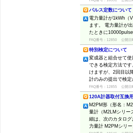
FAQ番号：18351
公開日時：
パルス定数について
電力量計が1kWh（
ます。 電力量計が出力
たときに10000p
FAQ番号：12850
公開日時：
特別検定について
変成器と組合せて使
できる検定方法です
けますが、2回目以
計のみの提出で検定
FAQ番号：12855
公開日時：
120A計器取付互換
M2PM形（形名：M2
量計（M2LMシリ
細は、次のカタログ
力量計 M2PMシリー