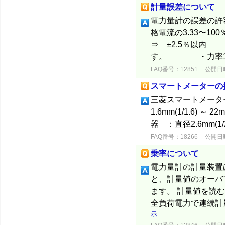
計量誤差について
電力量計の誤差の
格電流の3.33〜1
⇒ ±2.5％以内
す。 ・力率1、定
FAQ番号：12851
公開日時：
スマートメーターの
三菱スマートメータ
1.6mm(1/1.6) ～ 2
器 ：直径2.6mm(1/2.
FAQ番号：18266
公開日時：
乗率について
電力量計の計量装置
と、計量値のオーバ
ます。 計量値を読
全負荷電力で連続計
示