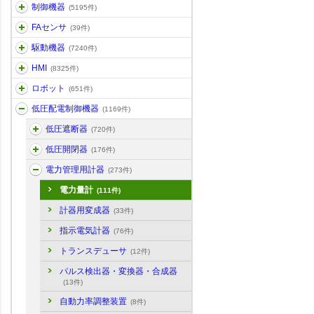
制御機器
(5195件)
FAセンサ
(39件)
駆動機器
(7240件)
HMI
(8325件)
ロボット
(651件)
低圧配電制御機器
(1169件)
低圧遮断器
(720件)
低圧開閉器
(176件)
電力管理用計器
(273件)
電力量計
(111件)
計器用変成器
(33件)
指示電気計器
(76件)
トランスデューサ
(12件)
パルス検出器・変換器・合成器
(13件)
自動力率調整装置
(8件)